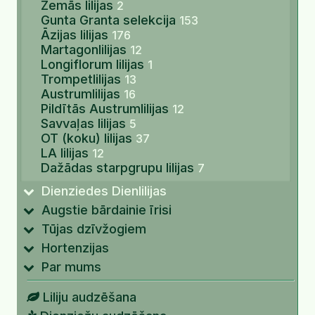
Zemās lilijas
2
Gunta Granta selekcija
153
Āzijas lilijas
176
Martagonlilijas
12
Longiflorum lilijas
1
Trompetlilijas
13
Austrumlilijas
16
Pildītās Austrumlilijas
12
Savvaļas lilijas
5
OT (koku) lilijas
37
LA lilijas
12
Dažādas starpgrupu lilijas
7
Dienziedes Dienlilijas
Augstie bārdainie īrisi
Tūjas dzīvžogiem
Hortenzijas
Par mums
Liliju audzēšana