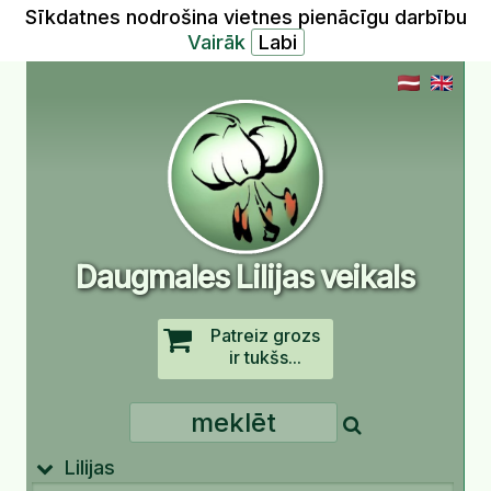
Sīkdatnes nodrošina vietnes pienācīgu darbību
Vairāk
Daugmales Lilijas veikals
Patreiz grozs
ir tukšs...
Lilijas