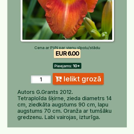
Cena ar PVN par vienu sīpolu/stādu
EUR 6.00
Pieejams:
10+
Ielikt grozā
Autors G.Grants 2012.
Tetraploīda šķirne, zieda diametrs 14
cm, ziedkāta augstums 90 cm, lapu
augstums 70 cm. Oranža ar tumšāku
gredzenu. Labi vairojas, izturīga.