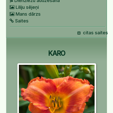
Dienziežu audzēšana
Liliju sējeņi
Mans dārzs
Saites
citas saites
KARO