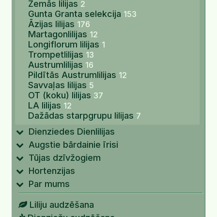
Zemās lilijas
2
Gunta Granta selekcija
153
Āzijas lilijas
176
Martagonlilijas
12
Longiflorum lilijas
1
Trompetlilijas
13
Austrumlilijas
16
Pildītās Austrumlilijas
12
Savvaļas lilijas
5
OT (koku) lilijas
37
LA lilijas
12
Dažādas starpgrupu lilijas
7
Dienziedes Dienlilijas
Augstie bārdainie īrisi
Tūjas dzīvžogiem
Hortenzijas
Par mums
Liliju audzēšana