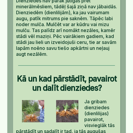
Dienziedes nav pārāk jūtīgas pret
minerālmēsliem, tādēļ šajā ziņā nav jābaidās.
Dienziedēm (dienlilijām), ka jau vairumam
augu, patīk mitrums pie saknēm. Tāpēc labi
noder mulča. Mulčēt var ar kūdru vai mizu
mulču. Tas palīdz arī nomākt nezāles, kamēr
stādi vēl maziņi. Pēc vairākiem gadiem, kad
stādi jau lieli un izveidojuši ceru, tie ar savām
lapām noēno savu tiešo apkārtni un neļauj
augt nezālēm.
Kā un kad pārstādīt, pavairot
un dalīt dienziedes?
Ja gribam
dienziedes
(dienlilijas)
pavairot,
visvieglāk tās
pārstādīt un sadalīt ir tad, ja tās augušas