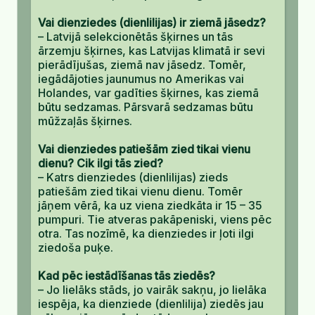
Vai dienziedes (dienlilijas) ir ziemā jāsedz?
– Latvijā selekcionētās šķirnes un tās
ārzemju šķirnes, kas Latvijas klimatā ir sevi
pierādījušas, ziemā nav jāsedz. Tomēr,
iegādājoties jaunumus no Amerikas vai
Holandes, var gadīties šķirnes, kas ziemā
būtu sedzamas. Pārsvarā sedzamas būtu
mūžzaļās šķirnes.
Vai dienziedes patiešām zied tikai vienu
dienu? Cik ilgi tās zied?
– Katrs dienziedes (dienlilijas) zieds
patiešām zied tikai vienu dienu. Tomēr
jāņem vērā, ka uz viena ziedkāta ir 15 – 35
pumpuri. Tie atveras pakāpeniski, viens pēc
otra. Tas nozīmē, ka dienziedes ir ļoti ilgi
ziedoša puķe.
Kad pēc iestādīšanas tās ziedēs?
– Jo lielāks stāds, jo vairāk sakņu, jo lielāka
iespēja, ka dienziede (dienlilija) ziedēs jau