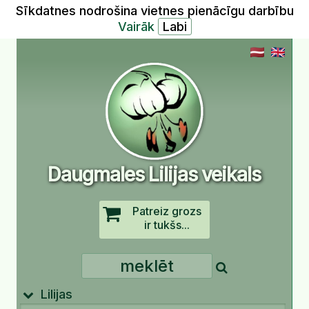
Sīkdatnes nodrošina vietnes pienācīgu darbību
Vairāk
Daugmales Lilijas veikals
Patreiz grozs
ir tukšs...
Lilijas