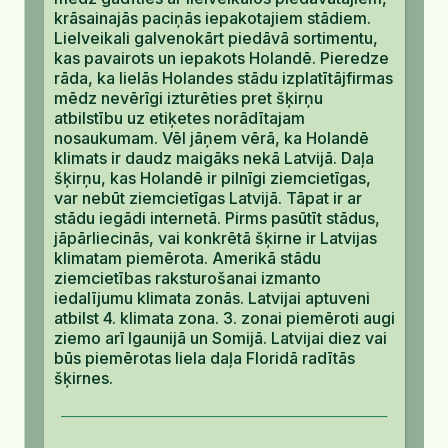
krāsainajās paciņās iepakotajiem stādiem.
Lielveikali galvenokārt piedāvā sortimentu,
kas pavairots un iepakots Holandē. Pieredze
rāda, ka lielās Holandes stādu izplatītājfirmas
mēdz nevērīgi izturēties pret šķirņu
atbilstību uz etiķetes norādītajam
nosaukumam. Vēl jāņem vērā, ka Holandē
klimats ir daudz maigāks nekā Latvijā. Daļa
šķirņu, kas Holandē ir pilnīgi ziemcietīgas,
var nebūt ziemcietīgas Latvijā. Tāpat ir ar
stādu iegādi internetā. Pirms pasūtīt stādus,
jāpārliecinās, vai konkrētā šķirne ir Latvijas
klimatam piemērota. Amerikā stādu
ziemcietības raksturošanai izmanto
iedalījumu klimata zonās. Latvijai aptuveni
atbilst 4. klimata zona. 3. zonai piemēroti augi
ziemo arī Igaunijā un Somijā. Latvijai diez vai
būs piemērotas liela daļa Floridā radītās
šķirnes.