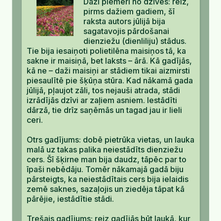
Daži piemēri no dzīves: reiz,
pirms dažiem gadiem, šī
raksta autors jūlijā bija
sagatavojis pārdošanai
dienziežu (dienliliju) stādus.
Tie bija iesaiņoti polietilēna maisiņos tā, ka
sakne ir maisiņā, bet laksts – ārā. Kā gadījās,
kā ne – daži maisiņi ar stādiem tikai aizmirsti
piesaulītē pie šķūņa stūra. Kad nākamā gada
jūlijā, pļaujot zāli, tos nejauši atrada, stādi
izrādījās dzīvi ar zaļiem asniem. Iestādīti
dārzā, tie drīz saņēmās un tagad jau ir lieli
ceri.
Otrs gadījums: dobē pietrūka vietas, un lauka
malā uz takas palika neiestādīts dienziežu
cers. Šī šķirne man bija daudz, tāpēc par to
īpaši nebēdāju. Tomēr nākamajā gadā biju
pārsteigts, ka neiestādītais cers bija ielaidis
zemē saknes, sazaļojis un ziedēja tāpat kā
pārējie, iestādītie stādi.
Trešais gadījums: reiz gadījās būt laukā, kur