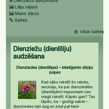
Dienziežu audzēšana
Liliju sējeņi
Mans dārzs
Saites
citas saites
Dienziežu (dienliliju)
audzēšana
Dienziedes (dienlilijas) – inteliģento sliņķu
puķes
Kad sāku rakstīt šo rakstu,
secināju, ka par dienziedēm
(dienlilijām) nepavisam nav
viegli rakstīt. Kāpēc gan? Tas
tāpēc, ka – godīgi sakot –
dienziedes labi aug un zied pat tiem