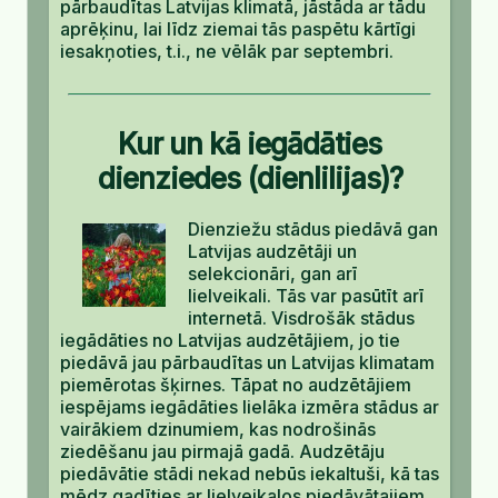
pārbaudītas Latvijas klimatā, jāstāda ar tādu
aprēķinu, lai līdz ziemai tās paspētu kārtīgi
iesakņoties, t.i., ne vēlāk par septembri.
Kur un kā iegādāties
dienziedes (dienlilijas)?
Dienziežu stādus piedāvā gan
Latvijas audzētāji un
selekcionāri, gan arī
lielveikali. Tās var pasūtīt arī
internetā. Visdrošāk stādus
iegādāties no Latvijas audzētājiem, jo tie
piedāvā jau pārbaudītas un Latvijas klimatam
piemērotas šķirnes. Tāpat no audzētājiem
iespējams iegādāties lielāka izmēra stādus ar
vairākiem dzinumiem, kas nodrošinās
ziedēšanu jau pirmajā gadā. Audzētāju
piedāvātie stādi nekad nebūs iekaltuši, kā tas
mēdz gadīties ar lielveikalos piedāvātajiem,