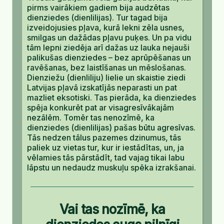
pirms vairākiem gadiem bija audzētas
dienziedes (dienlilijas). Tur tagad bija
izveidojusies pļava, kurā lekni zēla usnes,
smilgas un dažādas pļavu puķes. Un pa vidu
tām lepni ziedēja arī dažas uz lauka nejauši
palikušas dienziedes – bez aprūpēšanas un
ravēšanas, bez laistīšanas un mēslošanas.
Dienziežu (dienliliju) lielie un skaistie ziedi
Latvijas pļavā izskatījās neparasti un pat
mazliet eksotiski. Tas pierāda, ka dienziedes
spēja konkurēt pat ar visagresīvākajām
nezālēm. Tomēr tas nenozīmē, ka
dienziedes (dienlilijas) pašas būtu agresīvas.
Tās nedzen tālus pazemes dzinumus, tās
paliek uz vietas tur, kur ir iestādītas, un, ja
vēlamies tās pārstādīt, tad vajag tikai labu
lāpstu un nedaudz muskuļu spēka izrakšanai.
Vai tas nozīmē, ka