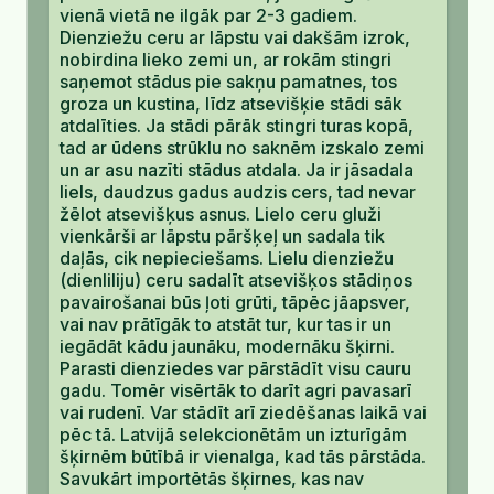
vienā vietā ne ilgāk par 2-3 gadiem.
Dienziežu ceru ar lāpstu vai dakšām izrok,
nobirdina lieko zemi un, ar rokām stingri
saņemot stādus pie sakņu pamatnes, tos
groza un kustina, līdz atsevišķie stādi sāk
atdalīties. Ja stādi pārāk stingri turas kopā,
tad ar ūdens strūklu no saknēm izskalo zemi
un ar asu nazīti stādus atdala. Ja ir jāsadala
liels, daudzus gadus audzis cers, tad nevar
žēlot atsevišķus asnus. Lielo ceru gluži
vienkārši ar lāpstu pāršķeļ un sadala tik
daļās, cik nepieciešams. Lielu dienziežu
(dienliliju) ceru sadalīt atsevišķos stādiņos
pavairošanai būs ļoti grūti, tāpēc jāapsver,
vai nav prātīgāk to atstāt tur, kur tas ir un
iegādāt kādu jaunāku, modernāku šķirni.
Parasti dienziedes var pārstādīt visu cauru
gadu. Tomēr visērtāk to darīt agri pavasarī
vai rudenī. Var stādīt arī ziedēšanas laikā vai
pēc tā. Latvijā selekcionētām un izturīgām
šķirnēm būtībā ir vienalga, kad tās pārstāda.
Savukārt importētās šķirnes, kas nav