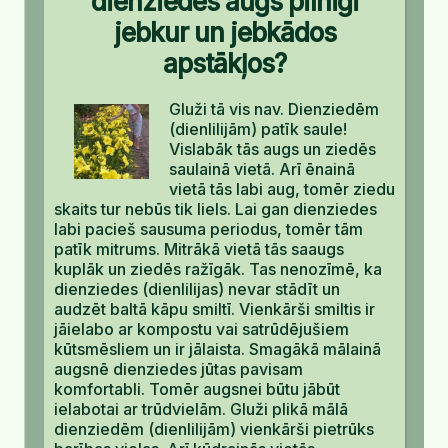
dienziedes augs pilnīgi
jebkur un jebkādos
apstākļos?
Gluži tā vis nav. Dienziedēm
(dienlilijām) patīk saule!
Vislabāk tās augs un ziedēs
saulainā vietā. Arī ēnainā
vietā tās labi aug, tomēr ziedu
skaits tur nebūs tik liels. Lai gan dienziedes
labi pacieš sausuma periodus, tomēr tām
patīk mitrums. Mitrākā vietā tās saaugs
kuplāk un ziedēs ražīgāk. Tas nenozīmē, ka
dienziedes (dienlilijas) nevar stādīt un
audzēt baltā kāpu smiltī. Vienkārši smiltis ir
jāielabo ar kompostu vai satrūdējušiem
kūtsmēsliem un ir jālaista. Smagākā mālainā
augsnē dienziedes jūtas pavisam
komfortabli. Tomēr augsnei būtu jābūt
ielabotai ar trūdvielām. Gluži plikā mālā
dienziedēm (dienlilijām) vienkārši pietrūks