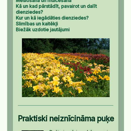
Mēslošana un mulčēšana
Kā un kad pārstādīt, pavairot un dalīt
dienziedes?
Kur un kā iegādāties dienziedes?
Slimības un kaitēkļi
Biežāk uzdotie jautājumi
Praktiski neiznīcināma puķe