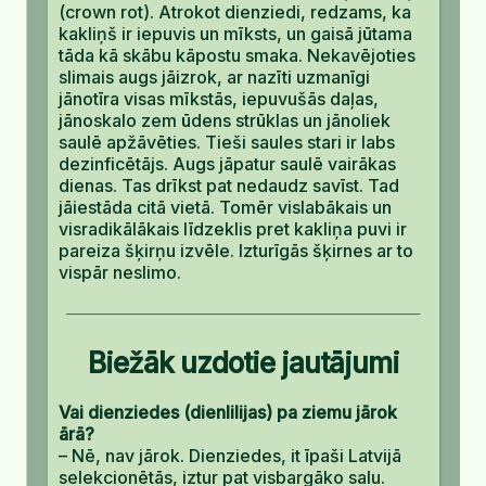
(crown rot). Atrokot dienziedi, redzams, ka
kakliņš ir iepuvis un mīksts, un gaisā jūtama
tāda kā skābu kāpostu smaka. Nekavējoties
slimais augs jāizrok, ar nazīti uzmanīgi
jānotīra visas mīkstās, iepuvušās daļas,
jānoskalo zem ūdens strūklas un jānoliek
saulē apžāvēties. Tieši saules stari ir labs
dezinficētājs. Augs jāpatur saulē vairākas
dienas. Tas drīkst pat nedaudz savīst. Tad
jāiestāda citā vietā. Tomēr vislabākais un
visradikālākais līdzeklis pret kakliņa puvi ir
pareiza šķirņu izvēle. Izturīgās šķirnes ar to
vispār neslimo.
Biežāk uzdotie jautājumi
Vai dienziedes (dienlilijas) pa ziemu jārok
ārā?
– Nē, nav jārok. Dienziedes, it īpaši Latvijā
selekcionētās, iztur pat visbargāko salu.