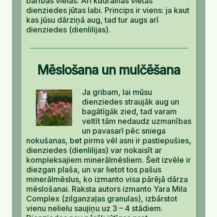
barības vielas. Arī kūdrainās vietās
dienziedes jūtas labi. Princips ir viens: ja kaut
kas jūsu dārziņā aug, tad tur augs arī
dienziedes (dienlilijas).
Mēslošana un mulčēšana
Ja gribam, lai mūsu
dienziedes straujāk aug un
bagātīgāk zied, tad varam
veltīt tām nedaudz uzmanības
un pavasarī pēc sniega
nokušanas, bet pirms vēl asni ir pastiepušies,
dienziedes (dienlilijas) var nokaisīt ar
kompleksajiem minerālmēsliem. Šeit izvēle ir
diezgan plaša, un var lietot tos pašus
minerālmēslus, ko izmanto visa pārējā dārza
mēslošanai. Raksta autors izmanto Yara Mila
Complex (zilganzaļas granulas), izbārstot
vienu nelielu saujiņu uz 3 – 4 stādiem.