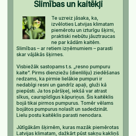
Slimības un kaitēkļi
Te uzreiz jāsaka, ka,
izvēloties Latvijas klimatam
piemērotu un izturīgu šķirni,
praktiski nebūtu jāuztraucas
ne par kādām kaitēm.
Slimības – ar retiem izņēmumiem – parasti
skar vājākās šķirnes.
Visbiežāk sastopams t.s. „resno pumpuru
kaite”. Pirms dienziežu (dienliliju) ziedēšanas
redzams, ka pirmie lielākie pumpuri ir
nedabīgi resni un gandrīz apaļi, gluži kā
piepūsti. Ja tos pāršķeļ, iekšā var atrast
sīkus, caurspīdīgus kāpuriņus. Šis kaitēklis
bojā tikai pirmos pumpurus. Tomēr vēlams
bojātos pumpurus nolasīt un sadedzināt.
Lielu postu kaitēklis parasti nenodara.
Jūtīgākām šķirnēm, kuras mazāk piemērotas
Latvijas klimatam, dažkārt pūst sakņu kakliņš