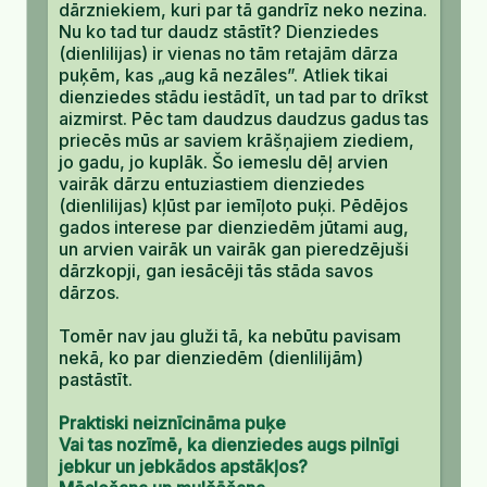
dārzniekiem, kuri par tā gandrīz neko nezina.
Nu ko tad tur daudz stāstīt? Dienziedes
(dienlilijas) ir vienas no tām retajām dārza
puķēm, kas „aug kā nezāles”. Atliek tikai
dienziedes stādu iestādīt, un tad par to drīkst
aizmirst. Pēc tam daudzus daudzus gadus tas
priecēs mūs ar saviem krāšņajiem ziediem,
jo gadu, jo kuplāk. Šo iemeslu dēļ arvien
vairāk dārzu entuziastiem dienziedes
(dienlilijas) kļūst par iemīļoto puķi. Pēdējos
gados interese par dienziedēm jūtami aug,
un arvien vairāk un vairāk gan pieredzējuši
dārzkopji, gan iesācēji tās stāda savos
dārzos.
Tomēr nav jau gluži tā, ka nebūtu pavisam
nekā, ko par dienziedēm (dienlilijām)
pastāstīt.
Praktiski neiznīcināma puķe
Vai tas nozīmē, ka dienziedes augs pilnīgi
jebkur un jebkādos apstākļos?