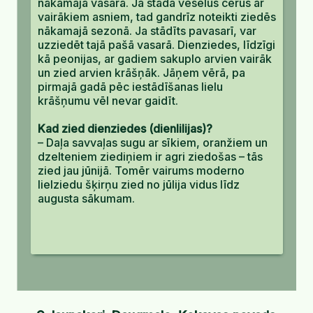
nākamajā vasarā. Ja stāda veselus cerus ar
vairākiem asniem, tad gandrīz noteikti ziedēs
nākamajā sezonā. Ja stādīts pavasarī, var
uzziedēt tajā pašā vasarā. Dienziedes, līdzīgi
kā peonijas, ar gadiem sakuplo arvien vairāk
un zied arvien krāšņāk. Jāņem vērā, pa
pirmajā gadā pēc iestādīšanas lielu
krāšņumu vēl nevar gaidīt.
Kad zied dienziedes (dienlilijas)?
– Daļa savvaļas sugu ar sīkiem, oranžiem un
dzelteniem ziediņiem ir agri ziedošas – tās
zied jau jūnijā. Tomēr vairums moderno
lielziedu šķirņu zied no jūlija vidus līdz
augusta sākumam.