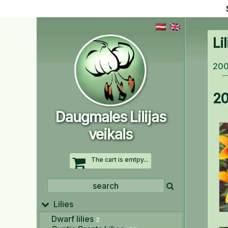
Li
20
2
Daugmales Lilijas
veikals
The cart is emtpy...
Lilies
Dwarf lilies
2