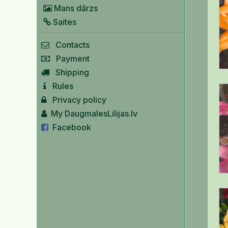
Mans dārzs
Saites
Contacts
Payment
Shipping
Rules
Privacy policy
My DaugmalesLilijas.lv
Facebook