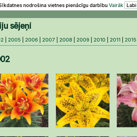
Sīkdatnes nodrošina vietnes pienācīgu darbību
Vairāk
liju sējeņi
02
|
2005
|
2006
|
2007
|
2008
|
2009
|
2010
|
2011
|
2015
002