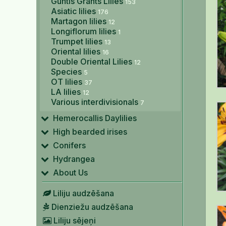
Guntis Grants Lilies
153
Asiatic lilies
176
Martagon lilies
12
Longiflorum lilies
1
Trumpet lilies
13
Oriental lilies
16
Double Oriental Lilies
12
Species
5
OT lilies
37
LA lilies
12
Various interdivisionals
7
Hemerocallis Daylilies
High bearded irises
Conifers
Hydrangea
About Us
Liliju audzēšana
Dienziežu audzēšana
Liliju sējeņi