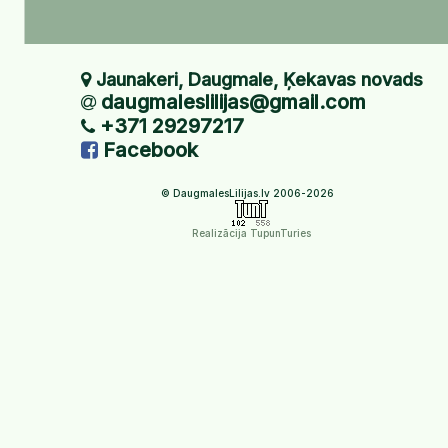
Jaunakeri, Daugmale, Ķekavas novads
daugmaleslilijas@gmail.com
+371 29297217
Facebook
© DaugmalesLilijas.lv 2006-2026
Realizācija TupunTuries