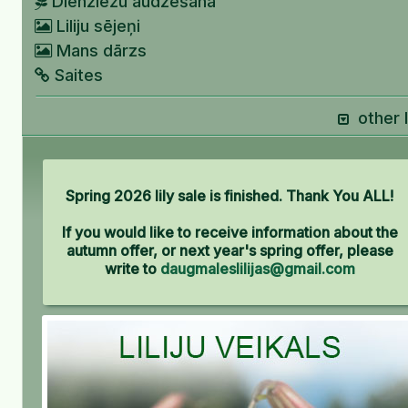
Dienziežu audzēšana
Liliju sējeņi
Mans dārzs
Saites
other l
Spring 2026 lily sale is finished. Thank You ALL!
If you would like to receive information about the
autumn offer, or next year's spring offer, please
write to
daugmaleslilijas@gmail.com