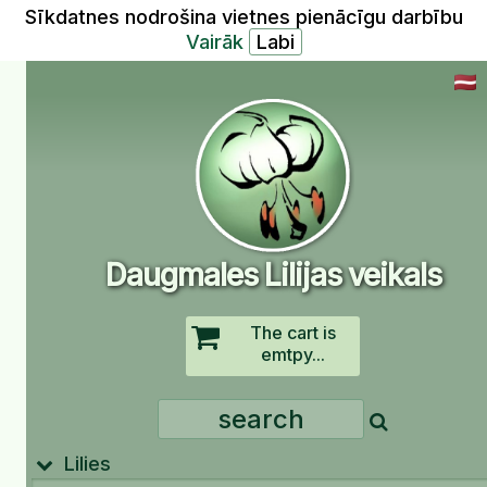
Sīkdatnes nodrošina vietnes pienācīgu darbību
Vairāk
Daugmales Lilijas veikals
The cart is
emtpy...
Lilies