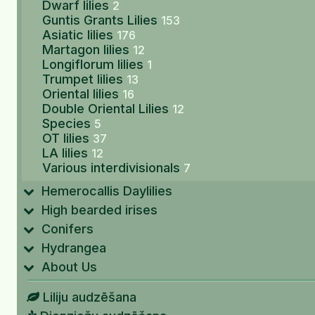
Dwarf lilies
2
Guntis Grants Lilies
153
Asiatic lilies
176
Martagon lilies
12
Longiflorum lilies
1
Trumpet lilies
13
Oriental lilies
16
Double Oriental Lilies
12
Species
5
OT lilies
37
LA lilies
12
Various interdivisionals
7
Hemerocallis Daylilies
High bearded irises
Conifers
Hydrangea
About Us
Liliju audzēšana