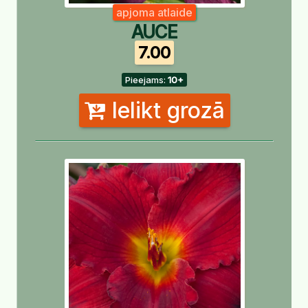
apjoma atlaide
AUCE
7.00
Pieejams:
10+
Ielikt grozā