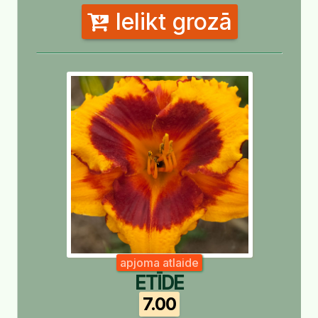
Ielikt grozā
apjoma atlaide
ETĪDE
7.00