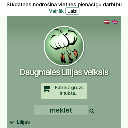
Sīkdatnes nodrošina vietnes pienācīgu darbību
Vairāk
Daugmales Lilijas veikals
Patreiz grozs
ir tukšs...
Lilijas