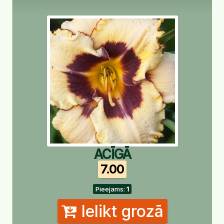
ACĪGĀ
7.00
Pieejams:
1
Ielikt grozā