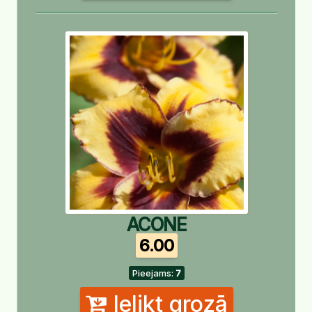
ACONE
6.00
Pieejams:
7
Ielikt grozā