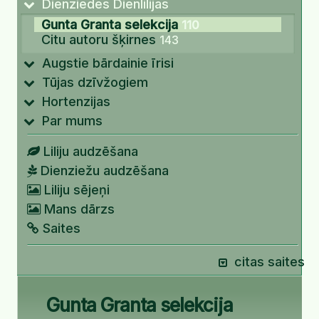
Dienziedes Dienlilijas
Gunta Granta selekcija
110
Citu autoru šķirnes
143
Augstie bārdainie īrisi
Tūjas dzīvžogiem
Hortenzijas
Par mums
Liliju audzēšana
Dienziežu audzēšana
Liliju sējeņi
Mans dārzs
Saites
citas saites
Gunta Granta selekcija