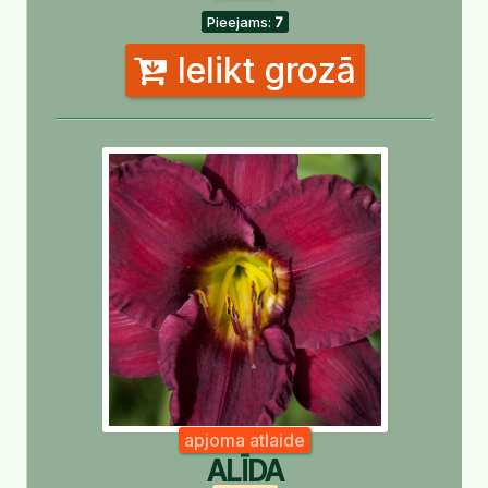
Pieejams:
7
Ielikt grozā
apjoma atlaide
ALĪDA