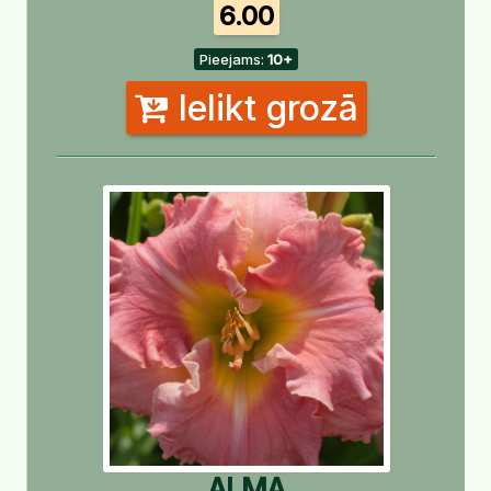
6.00
Pieejams:
10+
Ielikt grozā
ALMA