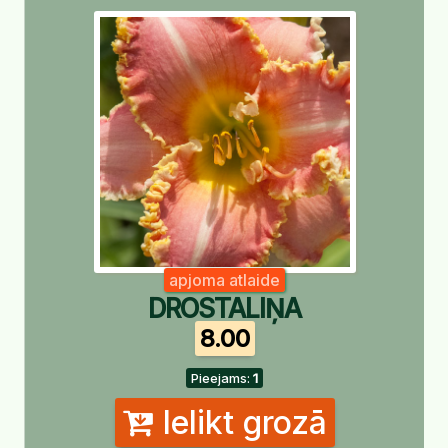
apjoma atlaide
DROSTALIŅA
8.00
Pieejams:
1
Ielikt grozā