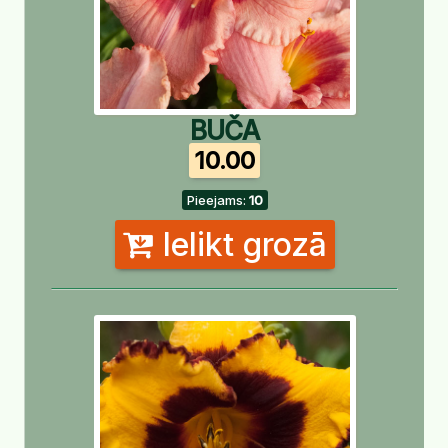
BUČA
10.00
Pieejams:
10
Ielikt grozā