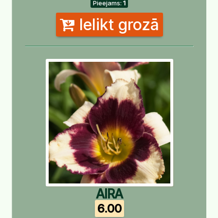
Pieejams:
1
Ielikt grozā
AIRA
6.00