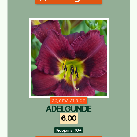
apjoma atlaide
ADELGUNDE
6.00
Pieejams:
10+