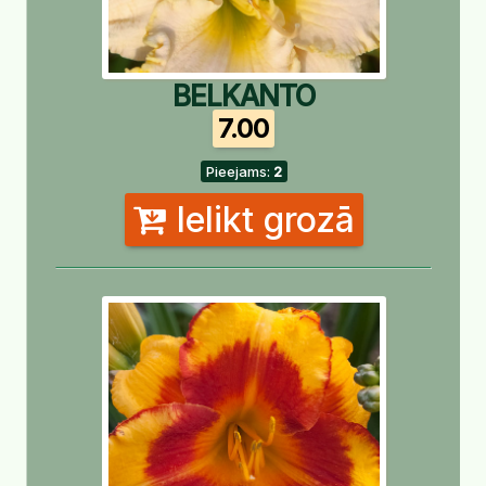
BELKANTO
7.00
Pieejams:
2
Ielikt grozā