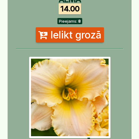
14.00
Pieejams:
8
Ielikt grozā