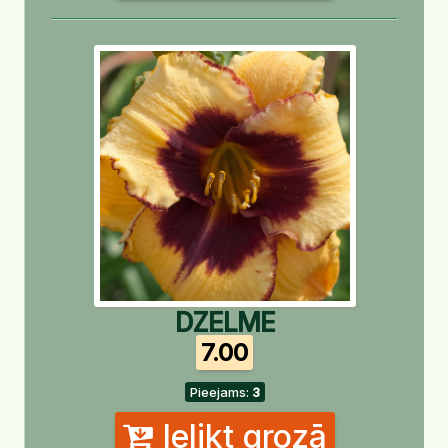
DZELME
7.00
Pieejams:
3
Ielikt grozā