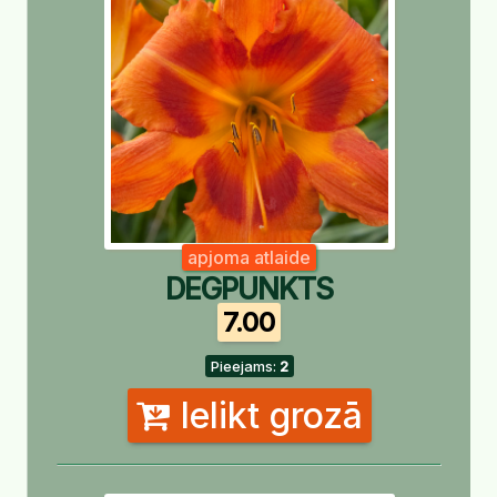
apjoma atlaide
DEGPUNKTS
7.00
Pieejams:
2
Ielikt grozā