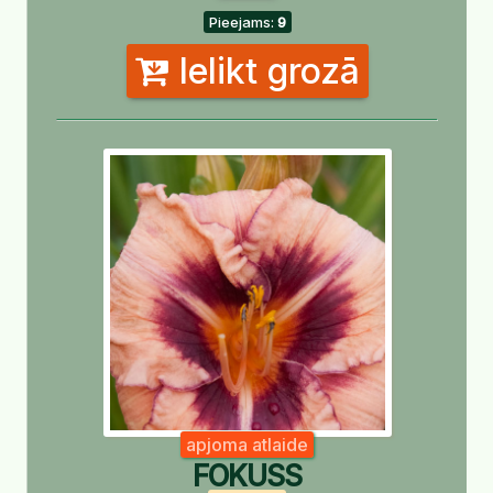
Pieejams:
9
Ielikt grozā
apjoma atlaide
FOKUSS