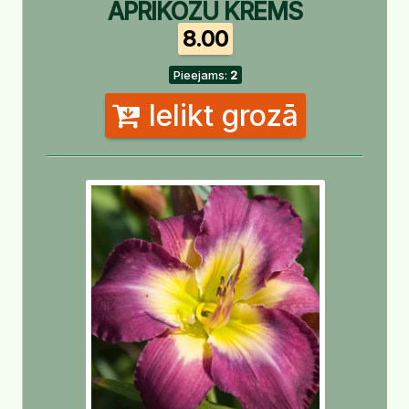
APRIKOZU KRĒMS
8.00
Pieejams:
2
Ielikt grozā