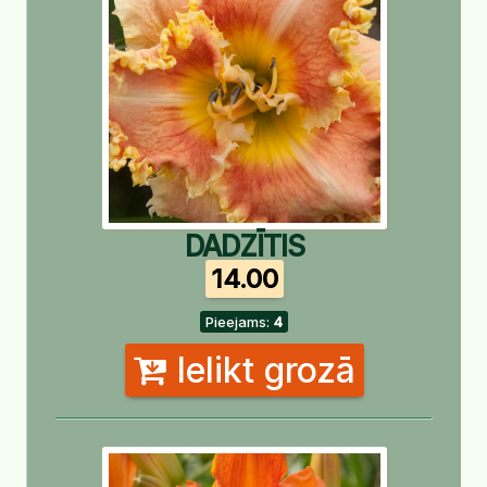
DADZĪTIS
14.00
Pieejams:
4
Ielikt grozā